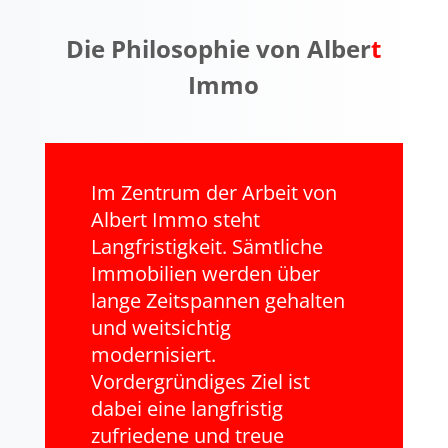
Die Philosophie von Alber
t
Immo
Im Zentrum der Arbeit von
Albert Immo steht
Langfristigkeit. Sämtliche
Immobilien werden über
lange Zeitspannen gehalten
und weitsichtig
modernisiert.
Vordergründiges Ziel ist
dabei eine langfristig
zufriedene und treue